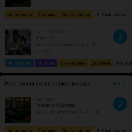
Бронировать
Доставка
Задать вопрос
В избранное
КАФЕ-РЕСТОРАН
Берёзка
Минск, пр-т Независимости, 40
с 10:00
Telegram
Viber
Бронировать
Доставка
В изб
Рестораны возле парка Победы
Все
РЕСТОРАН
Раковский Бровар
Минск, ул. Витебская, 10
с 12:00
Бронировать
Доставка
Задать вопрос
В избранное