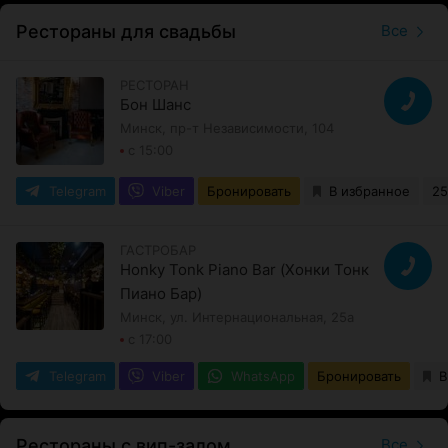
Рестораны для свадьбы
Все
РЕСТОРАН
Бон Шанс
Минск, пр-т Независимости, 104
с 15:00
Telegram
Viber
Бронировать
В избранное
25
ГАСТРОБАР
Honky Tonk Piano Bar (Хонки Тонк
Пиано Бар)
Минск, ул. Интернациональная, 25а
с 17:00
Telegram
Viber
WhatsApp
Бронировать
В
Рестораны с вип-залом
Все