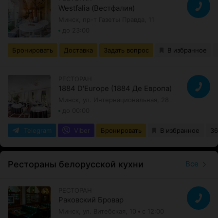
Westfalia (Вестфалия)
Минск, пр-т Газеты Правда, 11
до 23:00
Бронировать
Доставка
Задать вопрос
В избранное
РЕСТОРАН
1884 D'Europe (1884 Де Европа)
Минск, ул. Интернациональная, 28
до 00:00
Telegram
Viber
Бронировать
В избранное
36
Рестораны белорусской кухни
Все
РЕСТОРАН
Раковский Бровар
Минск, ул. Витебская, 10
с 12:00