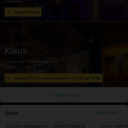
Караоке
Караоке Party
Klaus
1.1 км • ул. Раковская
Кафе
Скидка 20% на основное меню с 12:00 до 16:00
Показать ещё
Цены
Все цены
Салат с кальмаром
Салат Планета
Суп с семгой