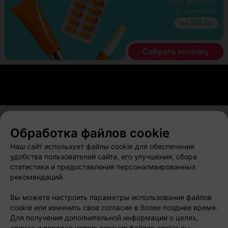
Обработка файлов cookie
О проекте
Новости проекта
Размещение рекламы
Наш сайт использует файлы cookie для обеспечения
Вакансии
Публичный договор
Способы оплаты
удобства пользователей сайта, его улучшения, сбора
статистики и предоставления персонализированных
Публичный договор по использованию сервиса
рекомендаций.
«Афиша»
Пользовательское соглашение
Вы можете настроить параметры использования файлов
cookie или изменить свое согласие в более позднее время.
Написать в поддержку
Для получения дополнительной информации о целях,
Связаться по вопросам сотрудничества
сроках и порядке использования файлов cookie вы