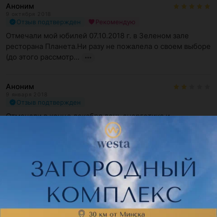
Аноним
9 октября 2018
Отзыв подтвержден
Рекомендую
Отмечали мой юбилей 07.10.2018 г. в Зеленом зале 
ресторана Планета.Ни разу не пожалела о своем выборе 
(до этого рассмотр...
Аноним
9 января 2018
Отзыв подтвержден
Отмечали в конце декабря день энергетика и 
корпоратив: впечатления ужасные. Еды было мало, салат 
был никакой, хотя он и ...
Показать ещё
Поделитесь мнением