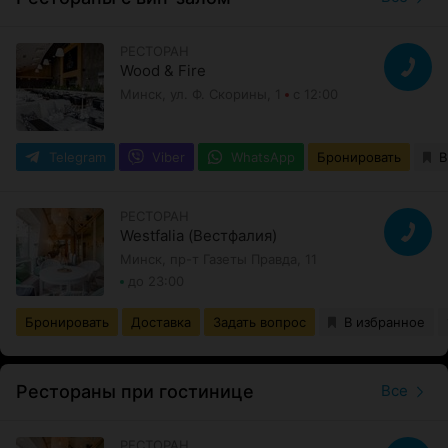
РЕСТОРАН
Wood & Fire
Минск, ул. Ф. Скорины, 1
с 12:00
Telegram
Viber
WhatsApp
Бронировать
В
РЕСТОРАН
Westfalia (Вестфалия)
Минск, пр-т Газеты Правда, 11
до 23:00
Бронировать
Доставка
Задать вопрос
В избранное
Рестораны при гостинице
Все
РЕСТОРАН